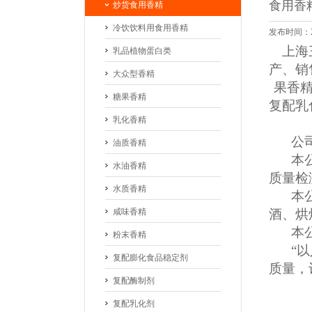
食用香
炒货食用香精
冷饮饮料用食用香精
发布时间：20
上海
乳品植物蛋白类
产、销
大众型香精
果香精
糖果香精
复配乳
乳化香精
公
油质香精
本
水油香精
质量检
水质香精
本
咸味香精
酒、烘
本
粉末香精
“
复配膨化食品稳定剂
质量，
复配酶制剂
复配乳化剂