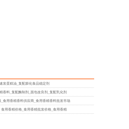
_速发蛋糕油_复配膨化食品稳定剂
精香料_复配酶制剂_面包改良剂_复配乳化剂
料_食用香精香料供应商_食用香精香料批发市场
】食用香精价格_食用香精批发价格_食用香精