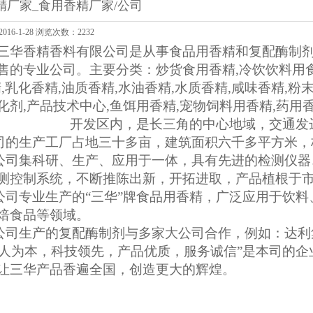
精厂家_食用香精厂家/公司
16-1-28 浏览次数：2232
三华香精香料有限公司是从事食品用香精和复配酶制
售的专业公司。主要分类：
炒货食用香精,冷饮饮料用食
,乳化香精,油质香精,水油香精,水质香精,咸味香精,粉
化剂,产品技术中心,鱼饵用香精,宠物饲料用香精,药用
开发区内，是长三角的中心地域，交通发
司的生产工厂占地三十多亩，建筑面积六千多平方米，
公司集科研、生产、应用于一体，具有先进的检测仪器
测控制系统，不断推陈出新，开拓进取，产品植根于
公司专业生产的“三华”牌食品用香精，广泛应用于饮
焙食品等领域。
公司生产的复配酶制剂与多家大公司合作，例如：达利
以人为本，科技领先，产品优质，服务诚信”是本司的
让三华产品香遍全国，创造更大的辉煌。