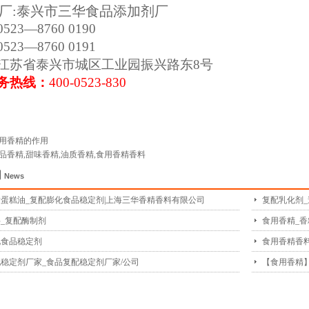
厂:
泰兴市三华食品添加剂厂
23—8760 0190
23—8760 0191
江苏省泰兴市城区工业园振兴路东8号
务热线：
400-0523-830
用香精的作用
品香精,甜味香精,油质香精,食用香精香料
闻
News
蛋糕油_复配膨化食品稳定剂|上海三华香精香料有限公司
复配乳化剂
_复配酶制剂
食用香精_香
化食品稳定剂
食用香精香
稳定剂厂家_食品复配稳定剂厂家/公司
【食用香精