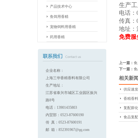
生产工
产品技术中心
电话：05
鱼饵用香精
传真：05
宠物饲料用香精
地址：
免费服
药用香精
上一篇：
食
下一篇：
食
企业名称：
相关新
上海三华香精香料有限公司
生产地址：
供应速发
江苏省泰兴市城区工业园区振兴
香精香料
路8号
电话：13901435803
复配膨
内贸部：0523-87600190
食品复配
传 真：0523-87600191
邮 箱：852391967@qq.com