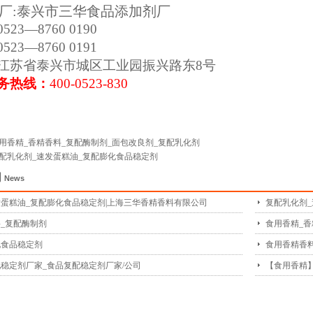
厂:
泰兴市三华食品添加剂厂
23—8760 0190
23—8760 0191
江苏省泰兴市城区工业园振兴路东8号
务热线：
400-0523-830
用香精_香精香料_复配酶制剂_面包改良剂_复配乳化剂
配乳化剂_速发蛋糕油_复配膨化食品稳定剂
闻
News
蛋糕油_复配膨化食品稳定剂|上海三华香精香料有限公司
复配乳化剂
_复配酶制剂
食用香精_香
化食品稳定剂
食用香精香
稳定剂厂家_食品复配稳定剂厂家/公司
【食用香精