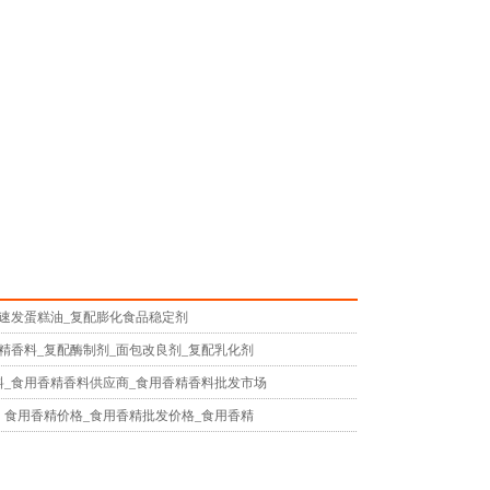
_速发蛋糕油_复配膨化食品稳定剂
精香料_复配酶制剂_面包改良剂_复配乳化剂
料_食用香精香料供应商_食用香精香料批发市场
】食用香精价格_食用香精批发价格_食用香精