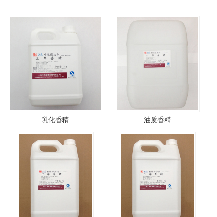
乳化香精
油质香精